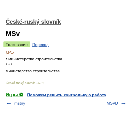
České-ruský slovník
MSv
Толкование
Перевод
MSv
• министерство строительства
* * *
министерство строительства
České-ruský slovník
.
2013
.
Игры ⚽
Поможем решить контрольную работу
mstný
MSVD