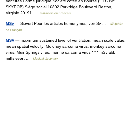
Ventures Forme juridique Société cotée en Bourse (OTC BB:
SKYT.OB) Siège social 10802 Parkridge Boulevard Reston,
Virginie 20191 …
Wikipédia en Français
MSv
— Sievert Pour les articles homonymes, voir Sv …
Wikipédia
en Français
MSV
— maximum sustained level of ventilation; mean scale value;
mean spatial velocity; Moloney sarcoma virus; monkey sarcoma
virus; Muir Springs virus; murine sarcoma virus * * * mSv abbr
millisievert …
Medical dictionary