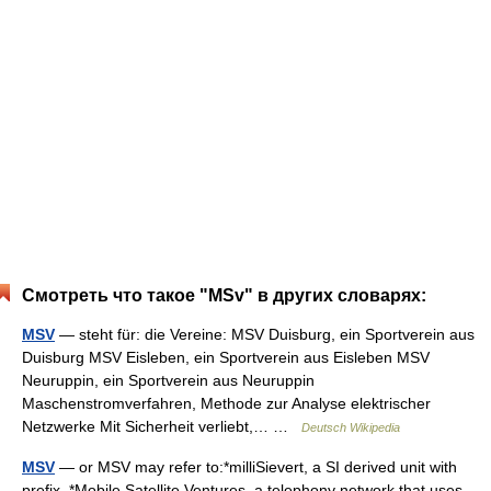
Смотреть что такое "MSv" в других словарях:
MSV
— steht für: die Vereine: MSV Duisburg, ein Sportverein aus
Duisburg MSV Eisleben, ein Sportverein aus Eisleben MSV
Neuruppin, ein Sportverein aus Neuruppin
Maschenstromverfahren, Methode zur Analyse elektrischer
Netzwerke Mit Sicherheit verliebt,… …
Deutsch Wikipedia
MSV
— or MSV may refer to:*milliSievert, a SI derived unit with
prefix. *Mobile Satellite Ventures, a telephony network that uses